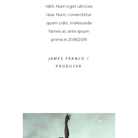
quat accumsan
nibh. Nam eget ultricies
consequat ac
Maecenas pulvinar
risus. Nunc consectetur
tellus. Maecenas
cinia. Vestibulum
quam odio, malesuada
elit lacinia. Ve
 a varius dolor
fames ac ante ipsum
ipsum, a variu
volutpat
primis in 2018/2019
volutpa
S WEAVER
/
JAMES FRANCO
/
ROSS WEA
RODUCER
PRODUCER
PRODUC