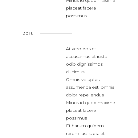
Minus id quod maxime
placeat facere
possimus
2016
At vero eos et
accusamus et iusto
odio dignissimos
ducimus
Omnis voluptas
assumenda est, omnis
dolor repellendus
Minus id quod maxime
placeat facere
possimus
Et harum quidem
rerum facilis est et