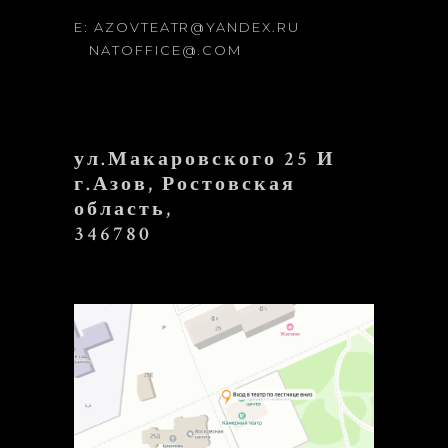
E: AZOVTEATR@YANDEX.RU
NATOFFICE@.COM
ул.Макаровского 25 И
г.Азов, Ростовская
область,
346780