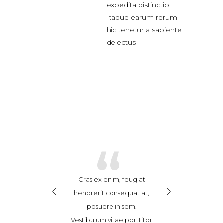
expedita distinctio
Itaque earum rerum
hic tenetur a sapiente
delectus
“
“
“
se leo ex, finibus
Cras ex enim, feugiat
Suspendisse leo e
dit sed, ultricies
hendrerit consequat at,
vel blandit sed, 
or. Donec magna
posuere in sem.
non dolor. Don
ravida et sem id,
Vestibulum vitae porttitor
tortor, gravida 