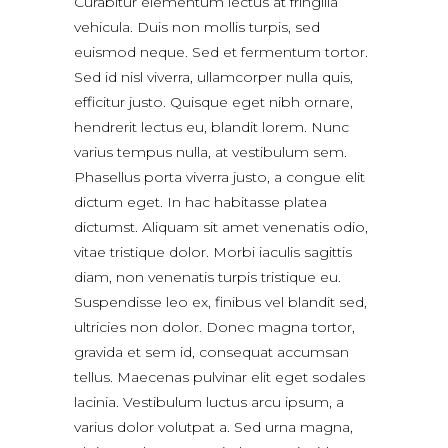
Curabitur elementum lectus at fringilla
vehicula. Duis non mollis turpis, sed
euismod neque. Sed et fermentum tortor.
Sed id nisl viverra, ullamcorper nulla quis,
efficitur justo. Quisque eget nibh ornare,
hendrerit lectus eu, blandit lorem. Nunc
varius tempus nulla, at vestibulum sem.
Phasellus porta viverra justo, a congue elit
dictum eget. In hac habitasse platea
dictumst. Aliquam sit amet venenatis odio,
vitae tristique dolor. Morbi iaculis sagittis
diam, non venenatis turpis tristique eu.
Suspendisse leo ex, finibus vel blandit sed,
ultricies non dolor. Donec magna tortor,
gravida et sem id, consequat accumsan
tellus. Maecenas pulvinar elit eget sodales
lacinia. Vestibulum luctus arcu ipsum, a
varius dolor volutpat a. Sed urna magna,