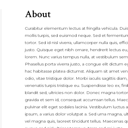
About
Curabitur elementum lectus at fringilla vehicula. Dui
mollis turpis, sed euismod neque. Sed et fermentu
tortor. Sed id nisl viverra, ullamcorper nulla quis, effic
justo. Quisque eget nibh ornare, hendrerit lectus eu,
lorem. Nunc varius tempus nulla, at vestibulum sem
Phasellus porta viverra justo, a congue elit dictum e
hac habitasse platea dictumst. Aliquam sit amet ven
odio, vitae tristique dolor. Morbi iaculis sagittis diam
venenatis turpis tristique eu. Suspendisse leo ex, fini
blandit sed, ultricies non dolor. Donec magna tortor
gravida et sem id, consequat accumsan tellus. Mae
pulvinar elit eget sodales lacinia. Vestibulum luctus 
ipsum, a varius dolor volutpat a. Sed urna magna, ult
vel magna quis, laoreet tincidunt tellus. Maecenas q