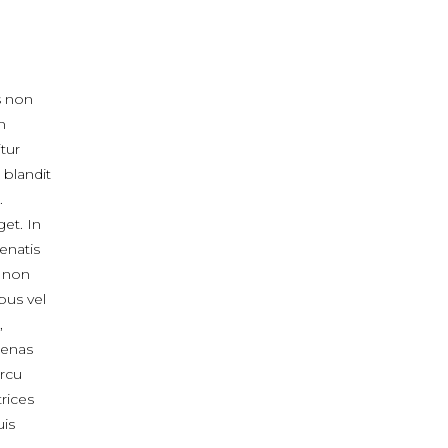
s non
m
itur
 blandit
.
get. In
enatis
, non
bus vel
,
cenas
arcu
rices
uis