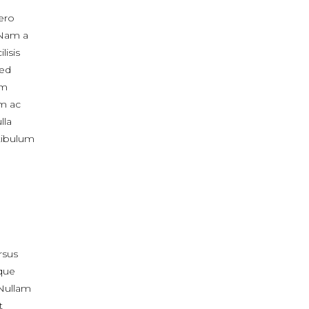
bero
 Nam a
lisis
sed
um
m ac
lla
stibulum
ursus
que
 Nullam
t