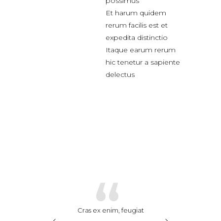
possimus
Et harum quidem
rerum facilis est et
expedita distinctio
Itaque earum rerum
hic tenetur a sapiente
delectus
“
“
“
se leo ex, finibus
Cras ex enim, feugiat
Suspendisse leo e