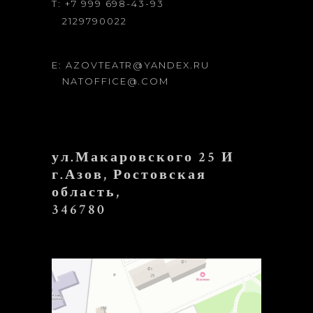
T: +7 999 698-43-93
2129790022
E: AZOVTEATR@YANDEX.RU
NATOFFICE@.COM
ул.Макаровского 25 И
г.Азов, Ростовская
область,
346780