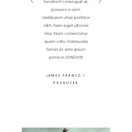
dit sed, ultricies
hendrerit consequat at,
vel blandit sed, 
or. Donec magna
posuere in sem.
non dolor. Don
ravida et sem id,
Vestibulum vitae porttitor
tortor, gravida 
quat accumsan
nibh. Nam eget ultricies
consequat ac
Maecenas pulvinar
risus. Nunc consectetur
tellus. Maecenas
cinia. Vestibulum
quam odio, malesuada
elit lacinia. Ve
 a varius dolor
fames ac ante ipsum
ipsum, a variu
volutpat
primis in 2018/2019
volutpa
S WEAVER
/
JAMES FRANCO
/
ROSS WEA
RODUCER
PRODUCER
PRODUC