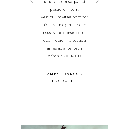
dit sed, ultricies
hendrerit consequat at,
vel blandit sed, 
or. Donec magna
posuere in sem.
non dolor. Don
ravida et sem id,
Vestibulum vitae porttitor
tortor, gravida 
quat accumsan
nibh. Nam eget ultricies
consequat ac
Maecenas pulvinar
risus. Nunc consectetur
tellus. Maecenas
cinia. Vestibulum
quam odio, malesuada
elit lacinia. Ve
 a varius dolor
fames ac ante ipsum
ipsum, a variu
volutpat
primis in 2018/2019
volutpa
S WEAVER
/
JAMES FRANCO
/
ROSS WEA
RODUCER
PRODUCER
PRODUC