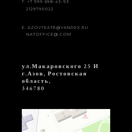
T: +7 999 698-43-93
2129790022
E: AZOVTEATR@YANDEX.RU
NATOFFICE@.COM
ул.Макаровского 25 И
г.Азов, Ростовская
область,
346780