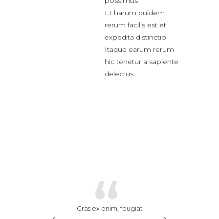
possimus
Et harum quidem
rerum facilis est et
expedita distinctio
Itaque earum rerum
hic tenetur a sapiente
delectus
“
“
“
se leo ex, finibus
Cras ex enim, feugiat
Suspendisse leo e