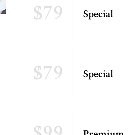
$79
Special
$79
Special
$99
Premium