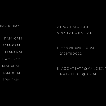
ING HOURS:
ИНФОРМАЦИЯ
БРОНИРОВАНИЕ:
.
11AM-6PM
11AM-6PM
T: +7 999 698-43-93
.
11AM-6PM
2129790022
11AM-6PM
11AM-6PM
E: AZOVTEATR@YANDEX.
11AM-6PM
NATOFFICE@.COM
.
7PM-1AM