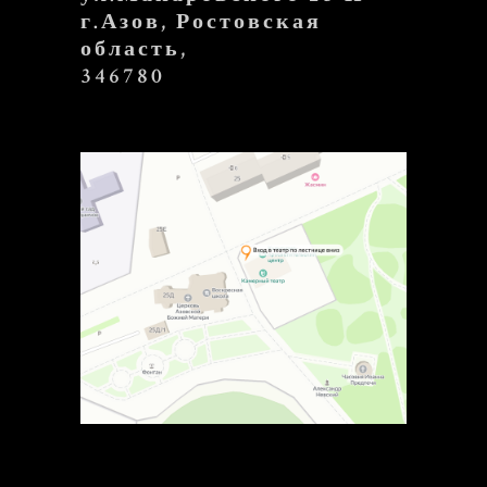
г.Азов, Ростовская
область,
346780