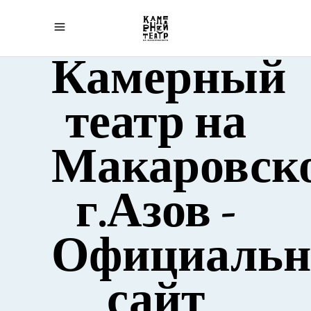
Камерный
театр на
Макаровск
г.Азов -
Официаль
сайт