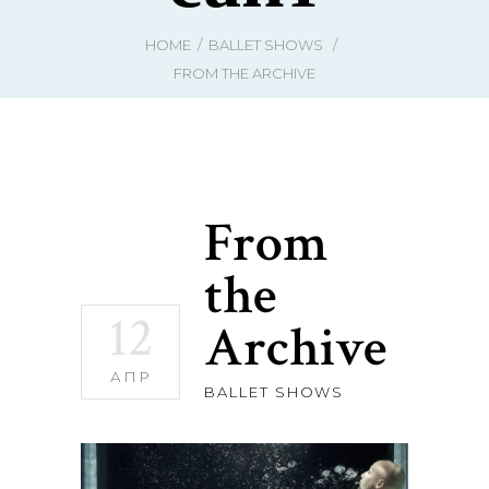
HOME
/
BALLET SHOWS
/
FROM THE ARCHIVE
From
the
12
Archive
АПР
BALLET SHOWS